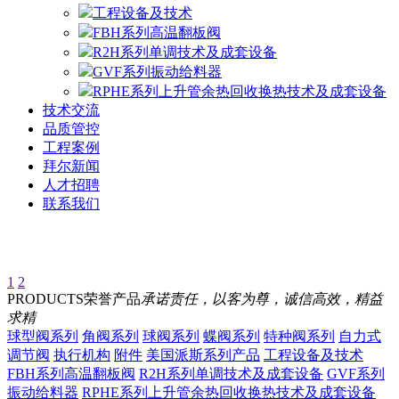
工程设备及技术
FBH系列高温翻板阀
R2H系列单调技术及成套设备
GVF系列振动给料器
RPHE系列上升管余热回收换热技术及成套设备
技术交流
品质管控
工程案例
拜尔新闻
人才招聘
联系我们
1
2
PRODUCTS
荣誉产品
承诺责任，以客为尊，诚信高效，精益
求精
球型阀系列
角阀系列
球阀系列
蝶阀系列
特种阀系列
自力式
调节阀
执行机构
附件
美国派斯系列产品
工程设备及技术
FBH系列高温翻板阀
R2H系列单调技术及成套设备
GVF系列
振动给料器
RPHE系列上升管余热回收换热技术及成套设备